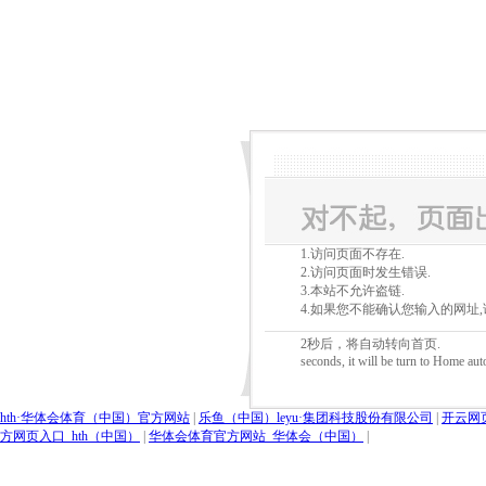
1.访问页面不存在.
2.访问页面时发生错误.
3.本站不允许盗链.
4.如果您不能确认您输入的网址,
1
秒后，将自动转向首页.
seconds, it will be turn to Home aut
hth·华体会体育（中国）官方网站
|
乐鱼（中国）leyu·集团科技股份有限公司
|
开云网
方网页入口_hth（中国）
|
华体会体育官方网站_华体会（中国）
|