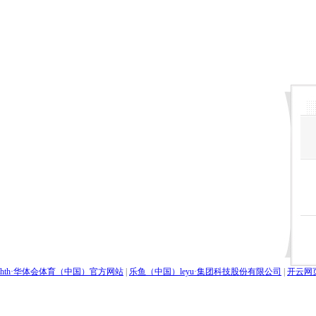
hth·华体会体育（中国）官方网站
|
乐鱼（中国）leyu·集团科技股份有限公司
|
开云网