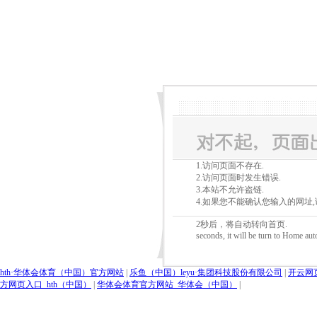
1.访问页面不存在.
2.访问页面时发生错误.
3.本站不允许盗链.
4.如果您不能确认您输入的网址,
1
秒后，将自动转向首页.
seconds, it will be turn to Home aut
hth·华体会体育（中国）官方网站
|
乐鱼（中国）leyu·集团科技股份有限公司
|
开云网
方网页入口_hth（中国）
|
华体会体育官方网站_华体会（中国）
|